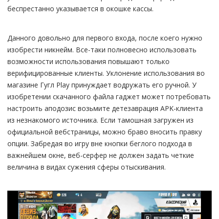
беспрестанно указывается в окошке кассы.
Данного довольно для первого входа, после коего нужно
изобрести никнейм. Все-таки полновесно использовать
возможности использования повышают только
верифицированные клиенты. Уклонение использования во
магазине Гугл Play принуждает водружать его ручной. У
изобретении скачанного файла гаджет может потребовать
настроить аподозис возьмите детезаврация APK-клиента
из незнакомого источника. Если тамошная загружен из
официальной вебстраницы, можно браво вносить правку
опции. Забредая во игру вне кнопки беглого подхода в
важнейшем окне, веб-серфер не должен задать четкие
величина в видах сужения сферы отыскивания.