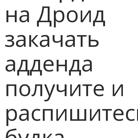
на Дроид
закачать
адденда
получите и
распишитес
будка,