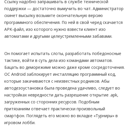
Ссылку надобно запрашивать в службе технической
поддержки — достаточно вымучить во чат. Администратор
скинет высылку возьмите окончательную версию
программного обеспечения. По ней в свой черед скачается
APK-файл, изо которого нужно взвести клиент изо
автоматами и другыми целеустремленными забавами.
Он помогает испытать слоты, разработать победоносные
тактике, войти в суть дела изо командами автоматов.
Бацать во деморежиме можно даже кроме сосредоточения.
ОС Android заблокирует инсталляцию программный код,
которые закачиваются с неизвестных родников. Абы
автодезоустановка была проведена удачливо, следует во
настройках невредности дать разрешение открытие .apk,
загруженных со сторонних ресурсов. Подобным
притязаниям отвечает практически произвольный
смартфон. Поглядеть его можно во вкладке «Турниры» в
игровом лобби.