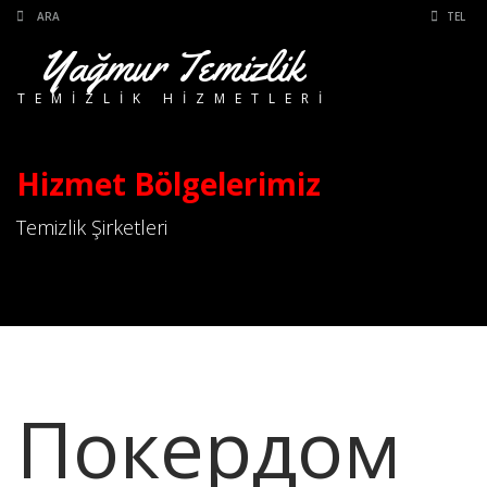
TEL
Yağmur Temizlik
TEMIZLIK HIZMETLERI
Hizmet Bölgelerimiz
Temizlik Şirketleri
Покердом